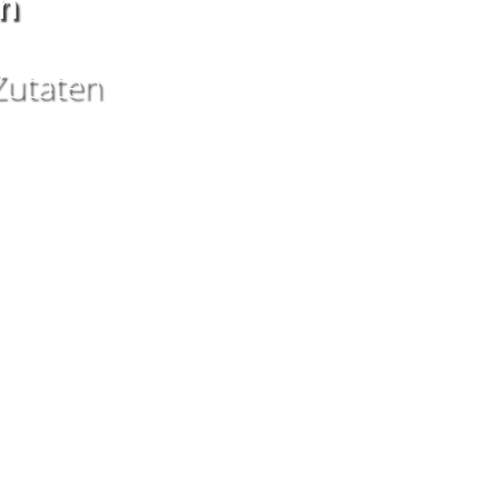
n
Zutaten