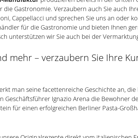
ür die Gastronomie. Verzaubern auch Sie auch Ih
telloni, Cappellacci und sprechen Sie uns an oder k
ndler für die Gastronomie und bieten Ihnen gern
ch unterstützen wir Sie auch bei der Vermarktun
 und mehr – verzaubern Sie Ihre Ku
 man seine facettenreiche Geschichte an, die bi
on Geschäftsführer Ignazio Arena die Bewohner des
in für einen erfolgreichen Berliner Pasta-Großh
nsere Originalrezepte direkt vom italienischen Er