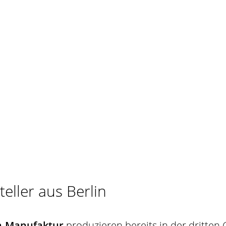
Wir sind für Sie da.
+49 (0)30 3377 4890
info[at]mondopasta.de
eller aus Berlin
ta-Manufaktur
produzieren bereits in der dritten